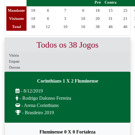
Pró
Contra
Mandante
19
6
7
6
18
15
25
Visitante
19
6
3
10
20
31
21
Total
38
12
10
16
38
46
46
Todos os 38 Jogos
Vitória
Empate
Derrota
Corinthians 1 X 2 Fluminense
- 8/12/2019
- Rodrigo Dalonso Ferreira
- Arena Corinthians
- Brasileiro 2019
Fluminense 0 X 0 Fortaleza