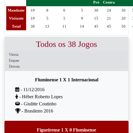
Pró
Contra
Mandante
19
8
6
5
30
24
30
Visitante
19
5
5
9
15
21
20
Total
38
13
11
14
45
45
50
Todos os 38 Jogos
Vitória
Empate
Derrota
Fluminense 1 X 1 Internacional
- 11/12/2016
- Héber Roberto Lopes
- Giulitte Coutinho
- Brasileiro 2016
Figueirense 1 X 0 Fluminense