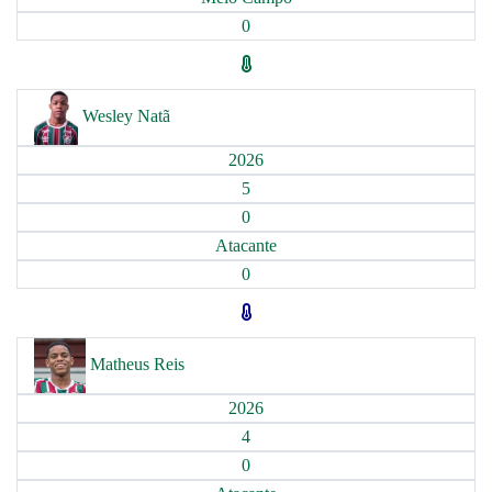
0
Wesley Natã
2026
5
0
Atacante
0
Matheus Reis
2026
4
0