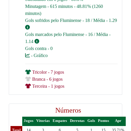
Minutagem - 615 minutos - 48.81% (1260
minutos)
Gols sofridos pelo Fluminense - 18 / Média - 1.29
Gols marcados pelo Fluminense - 16 / Média -
1.14
Gols contra - 0
- Gráfico
Tricolor - 7 jogos
Branca - 6 jogos
Terceira - 1 jogos
Números
Jogos
Vitorias
Empates
Derrotas
Gols
Pontos
Apr
Total
14
3
6
5
1
15
35.71%