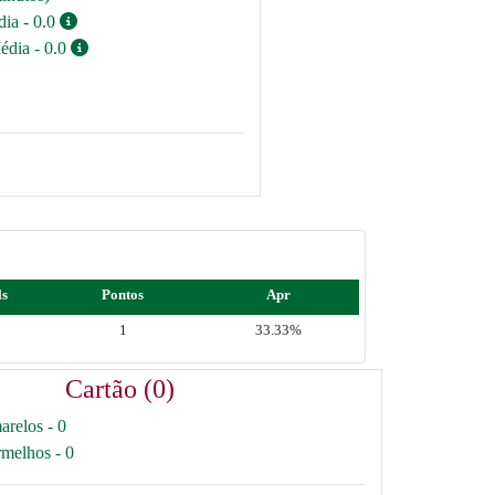
dia - 0.0
édia - 0.0
ls
Pontos
Apr
1
33.33%
Cartão (0)
arelos - 0
rmelhos - 0