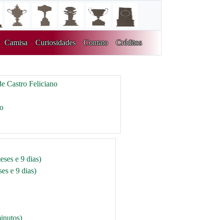
Camisa
Curiosidades
Contato
Créditos
e Castro Feliciano
ro
eses e 9 dias)
es e 9 dias)
inutos)