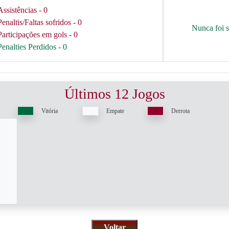
Assistências - 0
Penaltis/Faltas sofridos - 0
Nunca foi 
Participações em gols - 0
Penalties Perdidos - 0
Últimos 12 Jogos
Vitória
Empate
Derrota