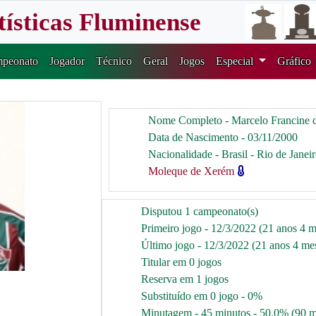
tísticas Fluminense
peonato
Jogador
Técnico
Geral
Jogos
Especial
Gráfico
Nome Completo - Marcelo Francine d
Data de Nascimento - 03/11/2000
Nacionalidade - Brasil - Rio de Janei
Moleque de Xerém
Disputou 1 campeonato(s)
Primeiro jogo - 12/3/2022 (21 anos 4 m
Último jogo - 12/3/2022 (21 anos 4 mes
Titular em 0 jogos
Reserva em 1 jogos
Substituído em 0 jogo - 0%
Minutagem - 45 minutos - 50.0% (90 m