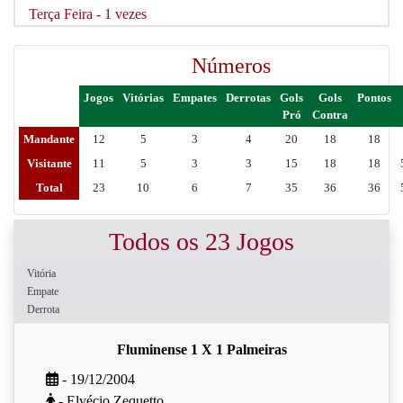
Terça Feira - 1 vezes
Números
Jogos
Vitórias
Empates
Derrotas
Gols
Gols
Pontos
Pró
Contra
Mandante
12
5
3
4
20
18
18
Visitante
11
5
3
3
15
18
18
Total
23
10
6
7
35
36
36
Todos os 23 Jogos
Vitória
Empate
Derrota
Fluminense 1 X 1 Palmeiras
- 19/12/2004
- Elvécio Zequetto