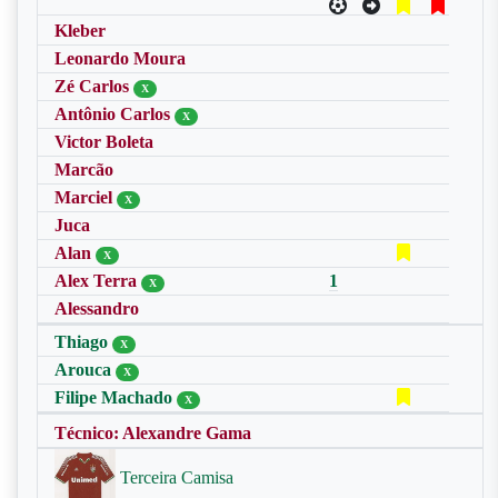
Kleber
Leonardo Moura
Zé Carlos
X
Antônio Carlos
X
Victor Boleta
Marcão
Marciel
X
Juca
Alan
X
Alex Terra
1
X
Alessandro
Thiago
X
Arouca
X
Filipe Machado
X
Técnico: Alexandre Gama
Terceira Camisa