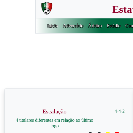
Esta
Inicio
Adversário
Árbitro
Estádio
Cam
Escalação
4-4-2
4 titulares diferentes em relação ao último
jogo