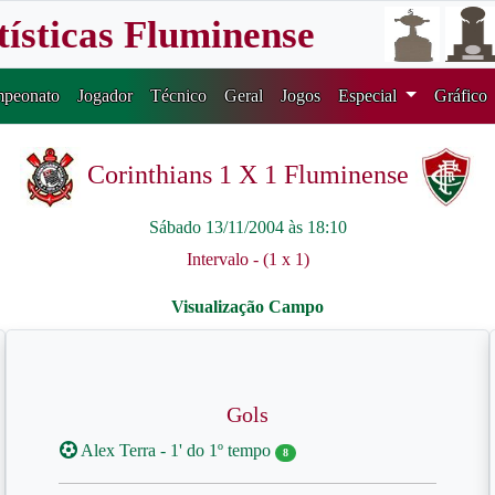
tísticas Fluminense
peonato
Jogador
Técnico
Geral
Jogos
Especial
Gráfico
Corinthians 1 X 1 Fluminense
Sábado 13/11/2004 às 18:10
Intervalo - (1 x 1)
Gols
Alex Terra - 1' do 1º tempo
8