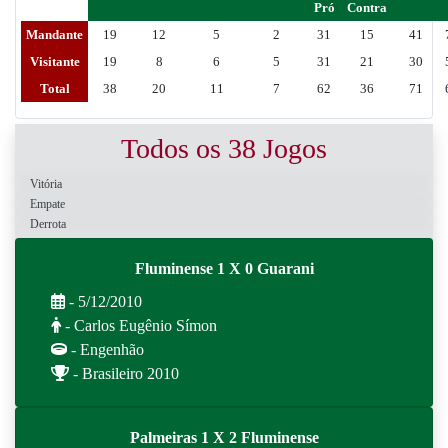
Pró
Contra
Mandante
19
12
5
2
31
15
41
Visitante
19
8
6
5
31
21
30
Total
38
20
11
7
62
36
71
Todos os 38 Jogos
Vitória
Empate
Derrota
Fluminense 1 X 0 Guarani
- 5/12/2010
- Carlos Eugênio Símon
- Engenhão
- Brasileiro 2010
Palmeiras 1 X 2 Fluminense