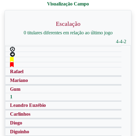
Escalação
0 titulares diferentes em relação ao último jogo
4-4-2
Rafael
Mariano
Gum
1
Leandro Euzébio
Carlinhos
Diogo
Diguinho