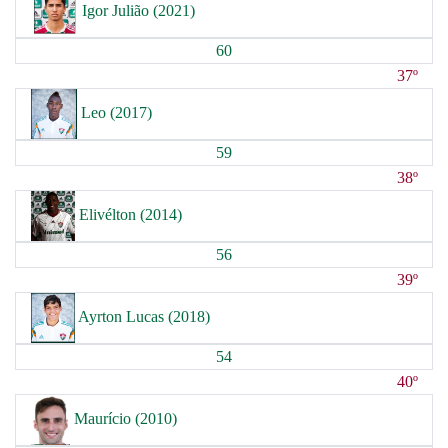
Igor Julião (2021)
60
37º
Leo (2017)
59
38º
Elivélton (2014)
56
39º
Ayrton Lucas (2018)
54
40º
Maurício (2010)