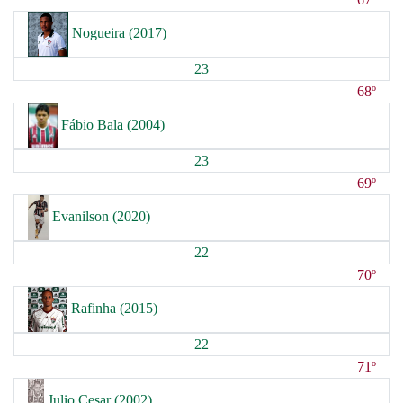
Nogueira (2017)
23
68º
Fábio Bala (2004)
23
69º
Evanilson (2020)
22
70º
Rafinha (2015)
22
71º
Julio Cesar (2002)