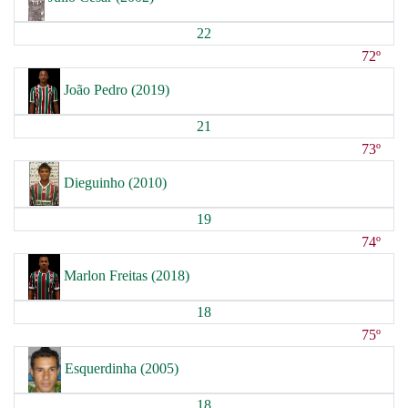
22
72º
João Pedro (2019)
21
73º
Dieguinho (2010)
19
74º
Marlon Freitas (2018)
18
75º
Esquerdinha (2005)
18