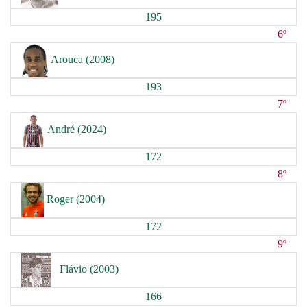
195
6º
Arouca (2008)
193
7º
André (2024)
172
8º
Roger (2004)
172
9º
Flávio (2003)
166