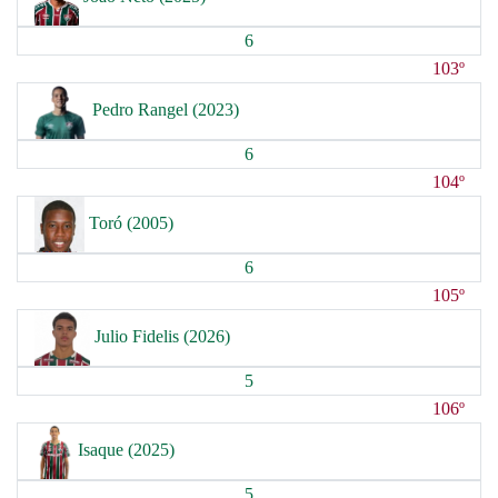
6
103º
Pedro Rangel (2023)
6
104º
Toró (2005)
6
105º
Julio Fidelis (2026)
5
106º
Isaque (2025)
5