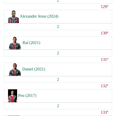
2
129º
Alexandre Jesus (2024)
2
130º
Raí (2021)
2
131º
Daniel (2021)
2
132º
Peu (2017)
2
133º