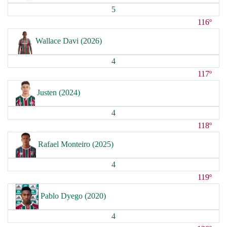
5
116º
Wallace Davi (2026)
4
117º
Justen (2024)
4
118º
Rafael Monteiro (2025)
4
119º
Pablo Dyego (2020)
4