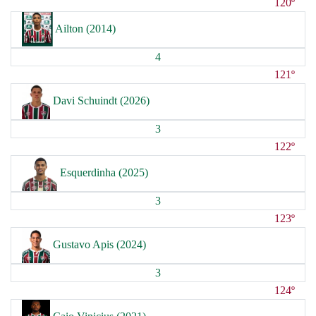
120º
Ailton (2014)
4
121º
Davi Schuindt (2026)
3
122º
Esquerdinha (2025)
3
123º
Gustavo Apis (2024)
3
124º