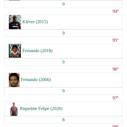
9
94º
Kléver (2015)
9
95º
Fernando (2018)
9
96º
Fernando (2006)
9
97º
Riquelme Felipe (2026)
8
98º