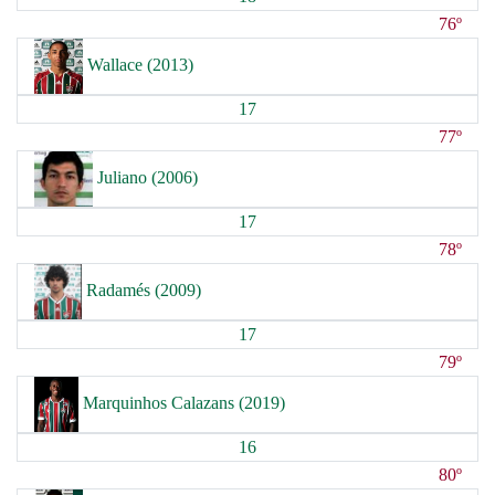
76º
Wallace (2013)
17
77º
Juliano (2006)
17
78º
Radamés (2009)
17
79º
Marquinhos Calazans (2019)
16
80º