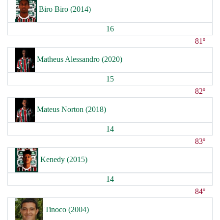
Biro Biro (2014)
16
81º
Matheus Alessandro (2020)
15
82º
Mateus Norton (2018)
14
83º
Kenedy (2015)
14
84º
Tinoco (2004)