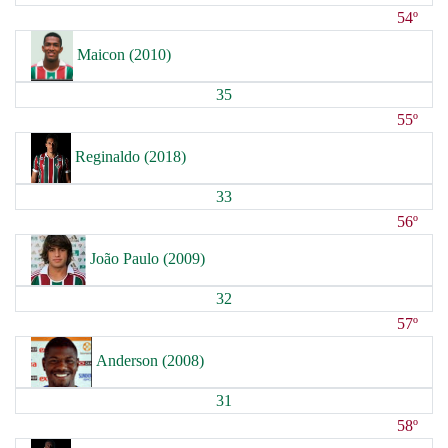
54º
Maicon (2010)
35
55º
Reginaldo (2018)
33
56º
João Paulo (2009)
32
57º
Anderson (2008)
31
58º