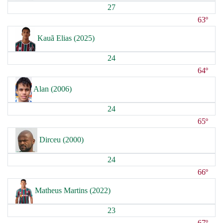
27
63º
Kauã Elias (2025)
24
64º
Alan (2006)
24
65º
Dirceu (2000)
24
66º
Matheus Martins (2022)
23
67º