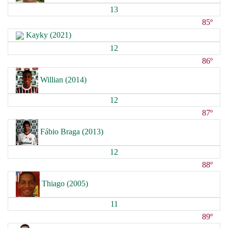
13
85º
Kayky (2021)
12
86º
Willian (2014)
12
87º
Fábio Braga (2013)
12
88º
Thiago (2005)
11
89º