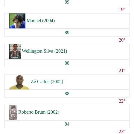
89
19º
Marciel (2004)
89
20º
Wellington Silva (2021)
88
21º
Zé Carlos (2005)
88
22º
Roberto Brum (2002)
84
23º