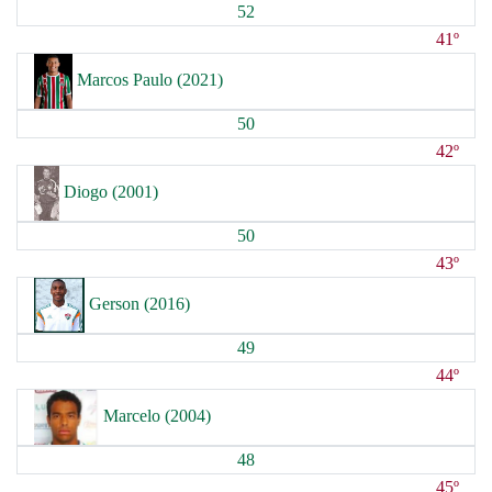
52
41º
Marcos Paulo (2021)
50
42º
Diogo (2001)
50
43º
Gerson (2016)
49
44º
Marcelo (2004)
48
45º