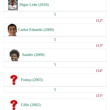
Higor Leite (2016)
5
112º
Carlos Eduardo (2009)
5
113º
Sandro (2009)
5
114º
França (2003)
5
115º
Célio (2002)