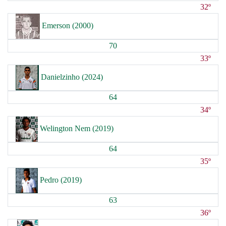
32º
Emerson (2000)
70
33º
Danielzinho (2024)
64
34º
Welington Nem (2019)
64
35º
Pedro (2019)
63
36º