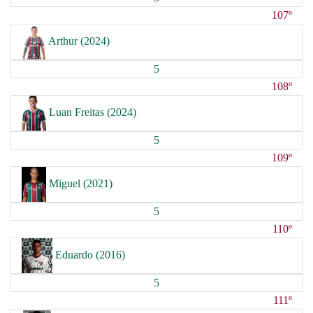
107º
Arthur (2024)
5
108º
Luan Freitas (2024)
5
109º
Miguel (2021)
5
110º
Eduardo (2016)
5
111º