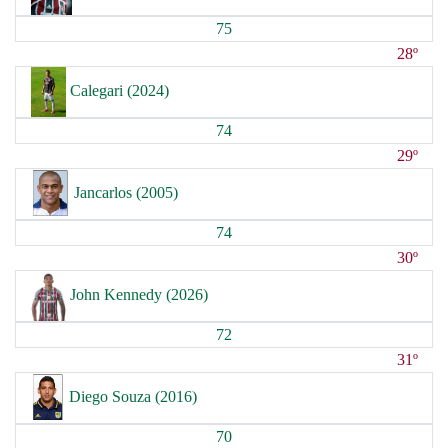
75
28º
Calegari (2024)
74
29º
Jancarlos (2005)
74
30º
John Kennedy (2026)
72
31º
Diego Souza (2016)
70