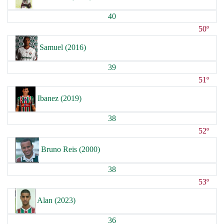
40
50º
Samuel (2016)
39
51º
Ibanez (2019)
38
52º
Bruno Reis (2000)
38
53º
Alan (2023)
36