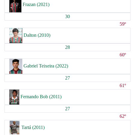
Frazan (2021)
30
59º
Dalton (2010)
28
60º
Gabriel Teixeira (2022)
27
61º
Fernando Bob (2011)
27
62º
Tartá (2011)