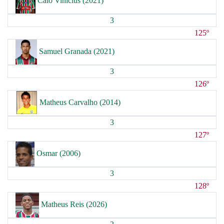
Caio Vinicius (2021)
3
125º
Samuel Granada (2021)
3
126º
Matheus Carvalho (2014)
3
127º
Osmar (2006)
3
128º
Matheus Reis (2026)