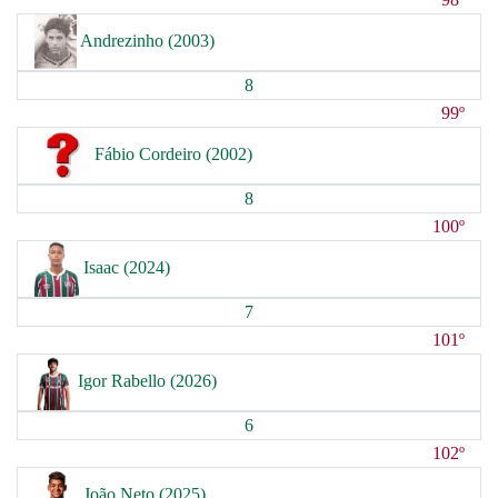
Andrezinho (2003)
8
99º
Fábio Cordeiro (2002)
8
100º
Isaac (2024)
7
101º
Igor Rabello (2026)
6
102º
João Neto (2025)