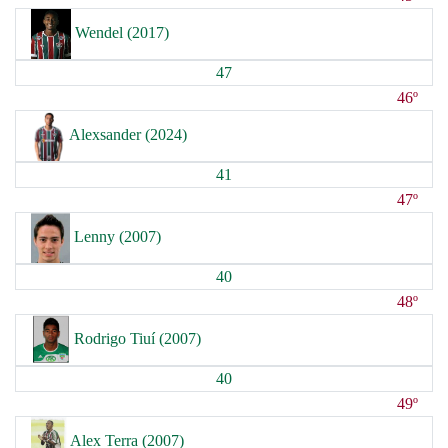
Wendel (2017)
47
46º
Alexsander (2024)
41
47º
Lenny (2007)
40
48º
Rodrigo Tiuí (2007)
40
49º
Alex Terra (2007)