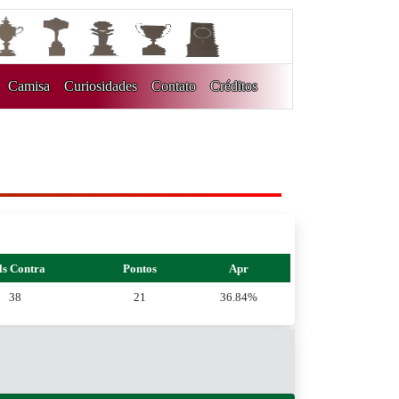
Camisa
Curiosidades
Contato
Créditos
ls Contra
Pontos
Apr
38
21
36.84%