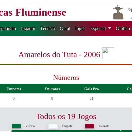
icas Fluminense
peonato
Jogador
Técnico
Geral
Jogos
Especial
Gráfico
Amarelos do Tuta - 2006
Números
Empates
Derrotas
Gols Pró
Go
6
8
31
Todos os 19 Jogos
Vitória
Empate
Derrota