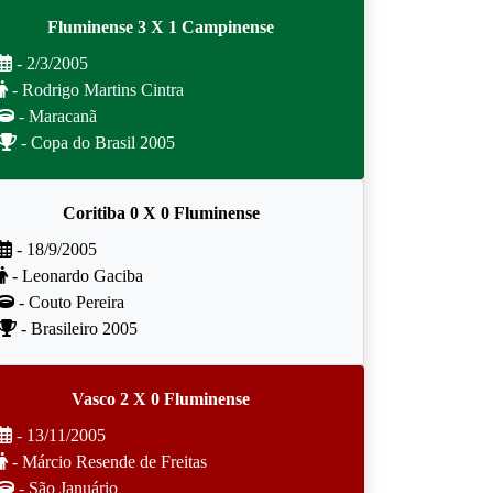
Fluminense 3 X 1 Campinense
- 2/3/2005
- Rodrigo Martins Cintra
- Maracanã
- Copa do Brasil 2005
Coritiba 0 X 0 Fluminense
- 18/9/2005
- Leonardo Gaciba
- Couto Pereira
- Brasileiro 2005
Vasco 2 X 0 Fluminense
- 13/11/2005
- Márcio Resende de Freitas
- São Januário