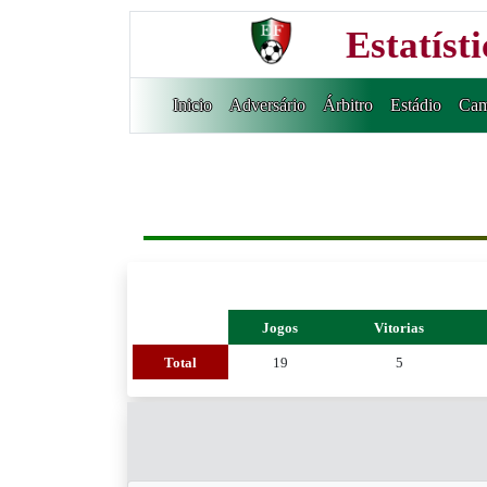
Estatíst
Inicio
Adversário
Árbitro
Estádio
Cam
Jogos
Vitorias
Total
19
5