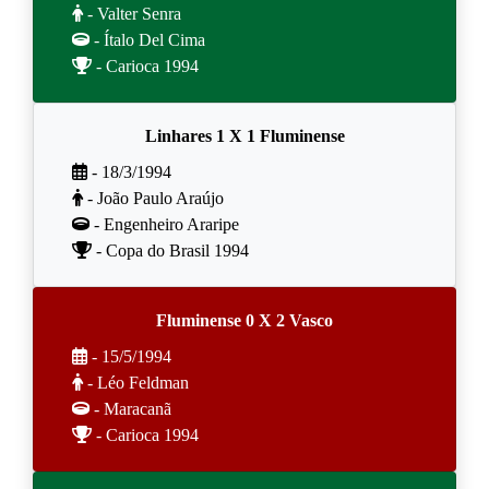
- Valter Senra
- Ítalo Del Cima
- Carioca 1994
Linhares 1 X 1 Fluminense
- 18/3/1994
- João Paulo Araújo
- Engenheiro Araripe
- Copa do Brasil 1994
Fluminense 0 X 2 Vasco
- 15/5/1994
- Léo Feldman
- Maracanã
- Carioca 1994