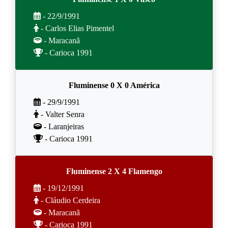
- 22/9/1991
- Carlos Elias Pimentel
- Maracanã
- Carioca 1991
Fluminense 0 X 0 América
- 29/9/1991
- Valter Senra
- Laranjeiras
- Carioca 1991
Fluminense 2 X 4 Flamengo
- 19/12/1991
- Cláudio Cerdeira
- Maracanã
- Carioca 1991