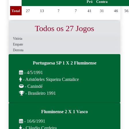
Pró
Contra
Total
27
13
7
7
41
31
46
56
Todos os 27 Jogos
Vitória
Empate
Derrota
Portuguesa SP 1 X 2 Fluminense
- 4/5/1991
- Aristóteles Siqueira Cantalice
- Canindé
- Brasileiro 1991
Fluminense 2 X 1 Vasco
- 16/6/1991
- Cláudio Cerdeira