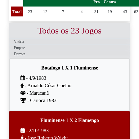
Pró
Contra
Total
23
12
7
4
31
19
43
62
Todos os 23 Jogos
Vitória
Empate
Derrota
Botafogo 1 X 1 Fluminense
- 4/9/1983
- Arnaldo César Coelho
- Maracanã
- Carioca 1983
Fluminense 1 X 2 Flamengo
- 2/10/1983
- José Roberto Wright