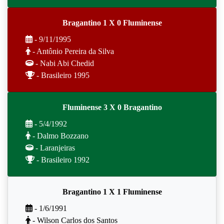
Bragantino 1 X 0 Fluminense
- 9/11/1995
- Antônio Pereira da Silva
- Nabi Abi Chedid
- Brasileiro 1995
Fluminense 3 X 0 Bragantino
- 5/4/1992
- Dalmo Bozzano
- Laranjeiras
- Brasileiro 1992
Bragantino 1 X 1 Fluminense
- 1/6/1991
- Wilson Carlos dos Santos