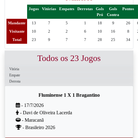
Jogos
Vitórias
Empates
Derrotas
Gols
Gols
Pontos
Pró
Contra
Mandante
13
7
5
1
18
9
26
Visitante
10
2
2
6
10
16
8
Total
23
9
7
7
28
25
34
Todos os 23 Jogos
Vitória
Empate
Derrota
Fluminense 1 X 1 Bragantino
- 17/7/2026
- Davi de Oliveira Lacerda
- Maracanã
- Brasileiro 2026