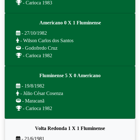
- Carioca 1983
Americano 0 X 1 Fluminense
- 27/10/1982
- Wilson Carlos dos Santos
- Godofredo Cruz
- Carioca 1982
Fluminense 5 X 0 Americano
- 19/8/1982
- Júlio César Cosenza
- Maracanã
- Carioca 1982
Volta Redonda 1 X 1 Fluminense
- 21/6/1981