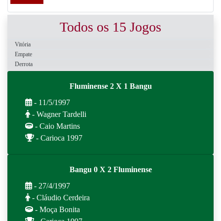
Todos os 15 Jogos
Vitória
Empate
Derrota
Fluminense 2 X 1 Bangu
- 11/5/1997
- Wagner Tardelli
- Caio Martins
- Carioca 1997
Bangu 0 X 2 Fluminense
- 27/4/1997
- Cláudio Cerdeira
- Moça Bonita