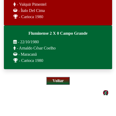
- Valquir Pimentel
- Ítalo Del Cima
- Carioca 1980
Fluminense 2 X 0 Campo Grande
- 22/10/1980
- Arnaldo César Coelho
- Maracanã
- Carioca 1980