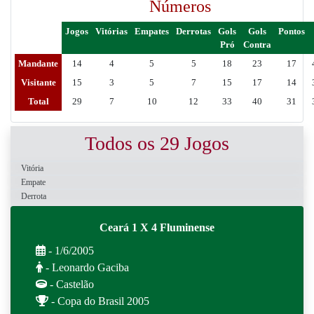
Números
Jogos
Vitórias
Empates
Derrotas
Gols
Gols
Pontos
Pró
Contra
Mandante
14
4
5
5
18
23
17
Visitante
15
3
5
7
15
17
14
Total
29
7
10
12
33
40
31
Todos os 29 Jogos
Vitória
Empate
Derrota
Ceará 1 X 4 Fluminense
- 1/6/2005
- Leonardo Gaciba
- Castelão
- Copa do Brasil 2005