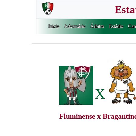
Esta
Inicio
Adversário
Árbitro
Estádio
Cam
X
Fluminense x Bragantin