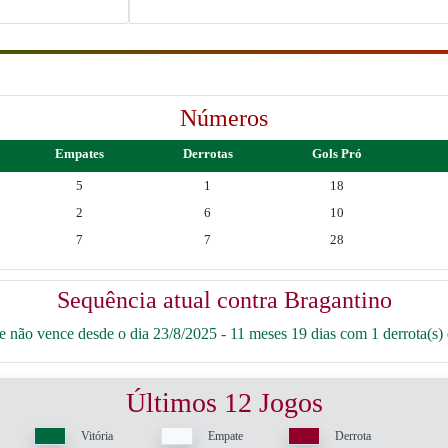
Números
Empates
Derrotas
Gols Pró
5
1
18
2
6
10
7
7
28
Sequência atual contra Bragantino
 não vence desde o dia 23/8/2025 - 11 meses 19 dias com 1 derrota(s) 
Últimos 12 Jogos
Vitória
Empate
Derrota