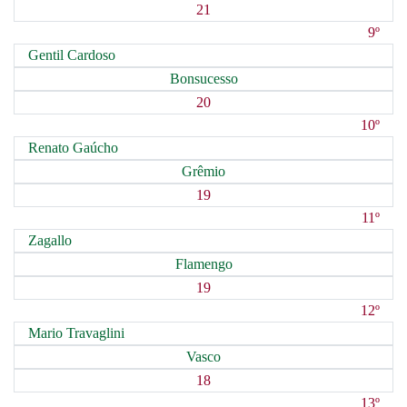
21
9º
Gentil Cardoso
Bonsucesso
20
10º
Renato Gaúcho
Grêmio
19
11º
Zagallo
Flamengo
19
12º
Mario Travaglini
Vasco
18
13º