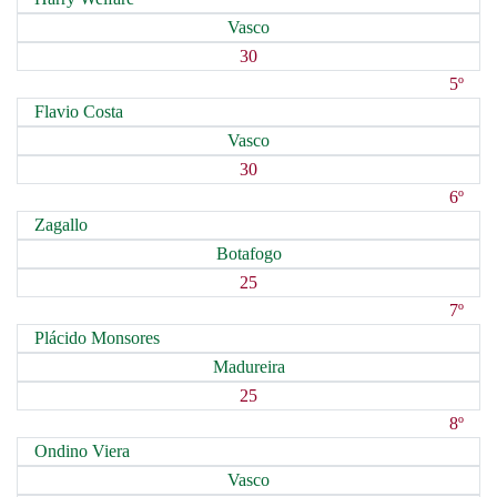
Vasco
30
5º
Flavio Costa
Vasco
30
6º
Zagallo
Botafogo
25
7º
Plácido Monsores
Madureira
25
8º
Ondino Viera
Vasco