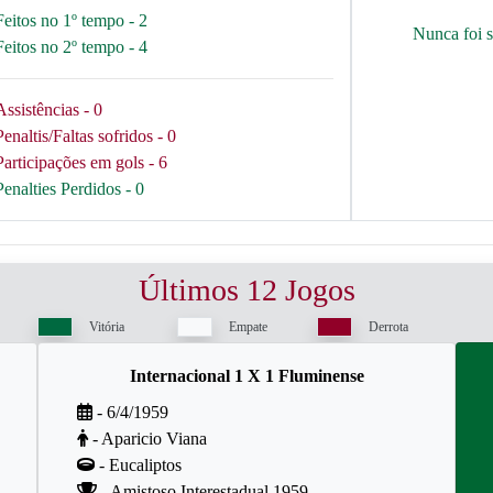
Feitos no 1º tempo - 2
Nunca foi 
Feitos no 2º tempo - 4
Assistências - 0
Penaltis/Faltas sofridos - 0
Participações em gols - 6
Penalties Perdidos - 0
Últimos 12 Jogos
Vitória
Empate
Derrota
Internacional 1 X 1 Fluminense
- 6/4/1959
- Aparicio Viana
- Eucaliptos
- Amistoso Interestadual 1959