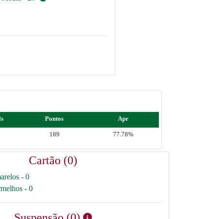
ls
Pontos
Apr
189
77.78%
Cartão (0)
arelos - 0
rmelhos - 0
Suspensão (0)