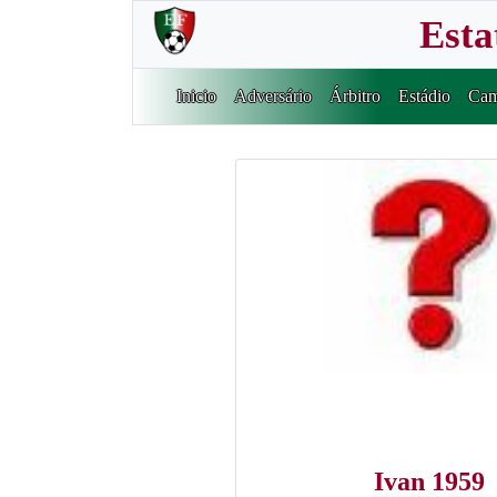
Esta
Inicio
Adversário
Árbitro
Estádio
Cam
Ivan 1959