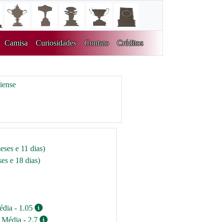
Camisa
Curiosidades
Contato
Créditos
iense
eses e 11 dias)
es e 18 dias)
édia - 1.05
 Média - 2.7