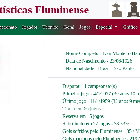
tísticas Fluminense
peonato
Jogador
Técnico
Geral
Jogos
Especial
Gráfico
Nome Completo - Ivan Monteiro Bah
Data de Nascimento - 23/06/1926
Nacionalidade - Brasil - São Paulo
Disputou 11 campeonato(s)
Primeiro jogo - 4/5/1957 (30 anos 10 m
Último jogo - 11/4/1959 (32 anos 9 mes
Titular em 66 jogos
Reserva em 15 jogos
Substituído em 22 jogos - 33.33%
Gols sofridos pelo Fluminense - 85 / M
Gols marcados pelo Fluminense - 219 /