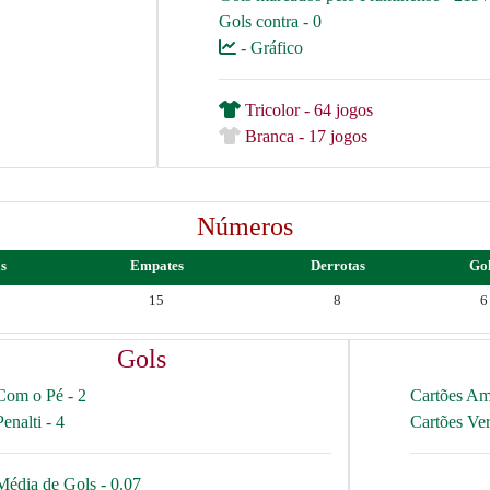
Gols contra - 0
- Gráfico
Tricolor - 64 jogos
Branca - 17 jogos
Números
as
Empates
Derrotas
Go
15
8
6
Gols
Com o Pé - 2
Cartões Am
Penalti - 4
Cartões Ve
Média de Gols - 0.07