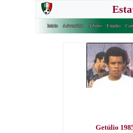
Esta
Inicio
Adversário
Árbitro
Estádio
Cam
Getúlio 198