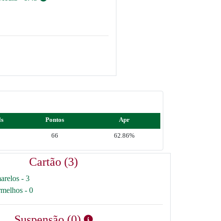
ls
Pontos
Apr
66
62.86%
Cartão (3)
arelos - 3
rmelhos - 0
Suspensão (0)