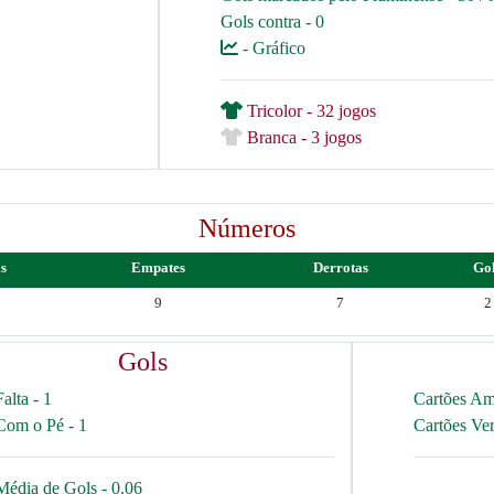
Gols contra - 0
- Gráfico
Tricolor - 32 jogos
Branca - 3 jogos
Números
as
Empates
Derrotas
Go
9
7
2
Gols
Falta - 1
Cartões Am
Com o Pé - 1
Cartões Ve
Média de Gols - 0.06