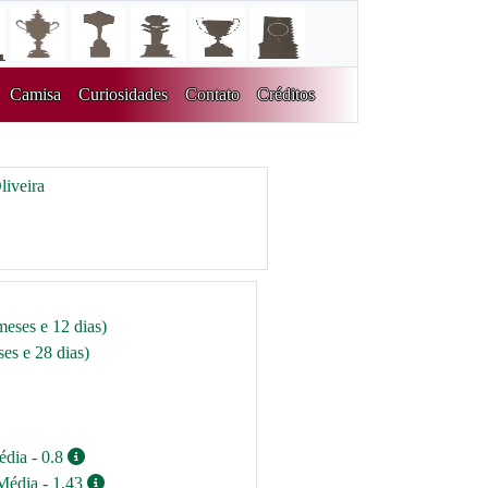
Camisa
Curiosidades
Contato
Créditos
liveira
meses e 12 dias)
es e 28 dias)
édia - 0.8
Média - 1.43