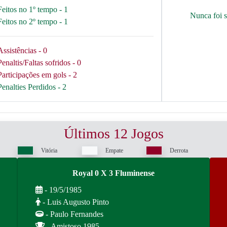
Feitos no 1º tempo - 1
Nunca foi 
Feitos no 2º tempo - 1
Assistências - 0
Penaltis/Faltas sofridos - 0
Participações em gols - 2
Penalties Perdidos - 2
Últimos 12 Jogos
Vitória
Empate
Derrota
Royal 0 X 3 Fluminense
- 19/5/1985
- Luis Augusto Pinto
- Paulo Fernandes
- Amistoso 1985