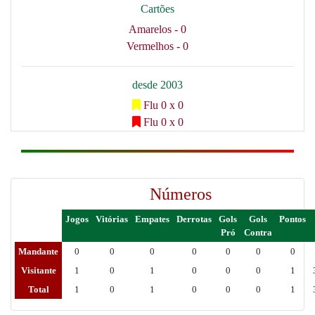
Cartões
Amarelos - 0
Vermelhos - 0
desde 2003
Flu 0 x 0
Flu 0 x 0
Números
Jogos
Vitórias
Empates
Derrotas
Gols
Gols
Pontos
Pró
Contra
Mandante
0
0
0
0
0
0
0
Visitante
1
0
1
0
0
0
1
Total
1
0
1
0
0
0
1