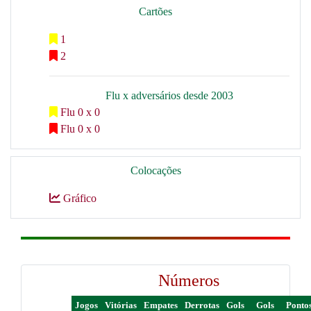
Cartões
1
2
Flu x adversários desde 2003
Flu 0 x 0
Flu 0 x 0
Colocações
Gráfico
Números
Jogos
Vitórias
Empates
Derrotas
Gols
Gols
Ponto