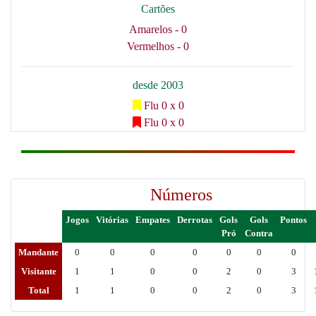
Cartões
Amarelos - 0
Vermelhos - 0
desde 2003
Flu 0 x 0
Flu 0 x 0
Números
Jogos
Vitórias
Empates
Derrotas
Gols
Gols
Pontos
Pró
Contra
Mandante
0
0
0
0
0
0
0
Visitante
1
1
0
0
2
0
3
Total
1
1
0
0
2
0
3