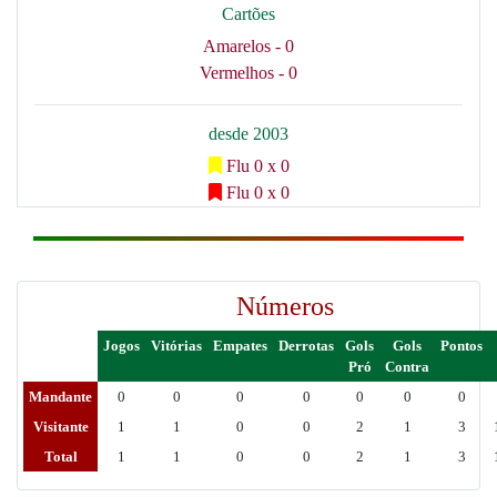
Cartões
Amarelos - 0
Vermelhos - 0
desde 2003
Flu 0 x 0
Flu 0 x 0
Números
Jogos
Vitórias
Empates
Derrotas
Gols
Gols
Pontos
Pró
Contra
Mandante
0
0
0
0
0
0
0
Visitante
1
1
0
0
2
1
3
Total
1
1
0
0
2
1
3