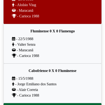
- Aloísio Viug
- Maracanã
- Carioca 1988
Fluminense 0 X 0 Flamengo
- 22/5/1988
- Valter Senra
- Maracanã
- Carioca 1988
Cabofriense 0 X 0 Fluminense
- 15/5/1988
- Jorge Emiliano dos Santos
- Alair Correia
- Carioca 1988