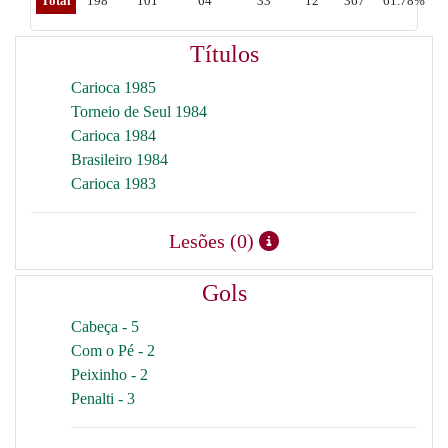
Total
198
101
64
33
12
367
61.78%
Títulos
Carioca 1985
Torneio de Seul 1984
Carioca 1984
Brasileiro 1984
Carioca 1983
Lesões (0)
Gols
Cabeça - 5
Com o Pé - 2
Peixinho - 2
Penalti - 3