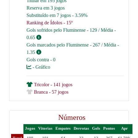
Titular em 195 jogos
Reserva em 3 jogos
Substituído em 7 jogos - 3.59%
Ranking de Ídolos - 15º
Gols sofridos pelo Fluminense - 129 / Média -
0.65
Gols marcados pelo Fluminense - 267 / Média -
1.35
Gols contra - 0
- Gráfico
Tricolor - 141 jogos
Branca - 57 jogos
Números
Jogos
Vitorias
Empates
Derrotas
Gols
Pontos
Apr