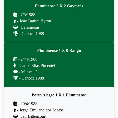
Fluminense 3 X 2 Goytacás
- 7/5/1988
- João Batista Byron
- Laranjeiras
- Carioca 1988
Fluminense 1 X 0 Bangu
- 24/4/1988
- Carlos Elias Pimentel
- Maracanã
- Carioca 1988
Porto Alegre 1 X 1 Fluminense
- 20/4/1988
- Jorge Emiliano dos Santos
- Jair Bittencourt