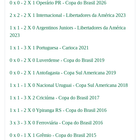
0 x 0
-
2 X 1 Operário PR
- Copa do Brasil 2026
2 x 2
-
2 X 1 Internacional
- Libertadores da América 2023
1 x 1
-
2 X 0 Argentinos Juniors
- Libertadores da América
2023
1 x 1
-
3 X 1 Portuguesa
- Carioca 2021
0 x 0
-
2 X 0 Luverdense
- Copa do Brasil 2019
0 x 0
-
2 X 1 Antofagasta
- Copa Sul Americana 2019
1 x 1
-
1 X 0 Nacional Uruguai
- Copa Sul Americana 2018
1 x 1
-
3 X 2 Criciúma
- Copa do Brasil 2017
1 x 1
-
2 X 0 Ypiranga RS
- Copa do Brasil 2016
3 x 3
-
3 X 0 Ferroviária
- Copa do Brasil 2016
0 x 0
-
1 X 1 Grêmio
- Copa do Brasil 2015