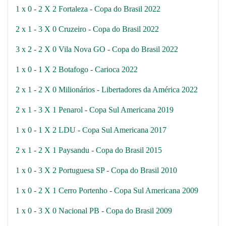
1 x 0
-
2 X 2 Fortaleza
- Copa do Brasil 2022
2 x 1
-
3 X 0 Cruzeiro
- Copa do Brasil 2022
3 x 2
-
2 X 0 Vila Nova GO
- Copa do Brasil 2022
1 x 0
-
1 X 2 Botafogo
- Carioca 2022
2 x 1
-
2 X 0 Milionários
- Libertadores da América 2022
2 x 1
-
3 X 1 Penarol
- Copa Sul Americana 2019
1 x 0
-
1 X 2 LDU
- Copa Sul Americana 2017
2 x 1
-
2 X 1 Paysandu
- Copa do Brasil 2015
1 x 0
-
3 X 2 Portuguesa SP
- Copa do Brasil 2010
1 x 0
-
2 X 1 Cerro Portenho
- Copa Sul Americana 2009
1 x 0
-
3 X 0 Nacional PB
- Copa do Brasil 2009