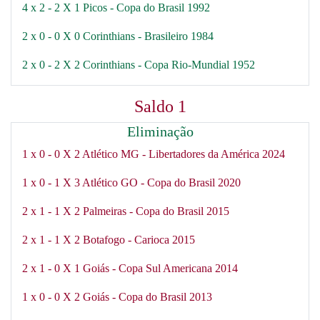
4 x 2
-
2 X 1 Picos
- Copa do Brasil 1992
2 x 0
-
0 X 0 Corinthians
- Brasileiro 1984
2 x 0
-
2 X 2 Corinthians
- Copa Rio-Mundial 1952
Saldo 1
Eliminação
1 x 0 - 0 X 2 Atlético MG - Libertadores da América 2024
1 x 0 - 1 X 3 Atlético GO - Copa do Brasil 2020
2 x 1 - 1 X 2 Palmeiras - Copa do Brasil 2015
2 x 1 - 1 X 2 Botafogo - Carioca 2015
2 x 1 - 0 X 1 Goiás - Copa Sul Americana 2014
1 x 0 - 0 X 2 Goiás - Copa do Brasil 2013