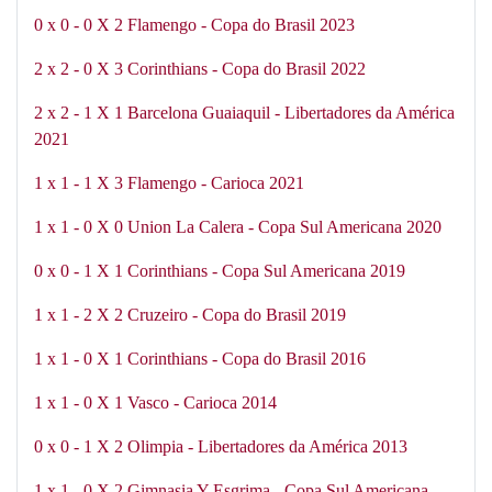
0 x 0 - 0 X 2 Flamengo - Copa do Brasil 2023
2 x 2 - 0 X 3 Corinthians - Copa do Brasil 2022
2 x 2 - 1 X 1 Barcelona Guaiaquil - Libertadores da América
2021
1 x 1 - 1 X 3 Flamengo - Carioca 2021
1 x 1 - 0 X 0 Union La Calera - Copa Sul Americana 2020
0 x 0 - 1 X 1 Corinthians - Copa Sul Americana 2019
1 x 1 - 2 X 2 Cruzeiro - Copa do Brasil 2019
1 x 1 - 0 X 1 Corinthians - Copa do Brasil 2016
1 x 1 - 0 X 1 Vasco - Carioca 2014
0 x 0 - 1 X 2 Olimpia - Libertadores da América 2013
1 x 1 - 0 X 2 Gimnasia Y Esgrima - Copa Sul Americana