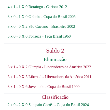
4 x 1
-
1 X 0 Botafogo
- Carioca 2012
3 x 0
-
1 X 0 Grêmio
- Copa do Brasil 2005
3 x 0
-
0 X 2 São Caetano
- Brasileiro 2002
3 x 0
-
8 X 0 Fonseca
- Taça Brasil 1960
Saldo 2
Eliminação
3 x 1 - 0 X 2 Olimpia - Libertadores da América 2022
3 x 1 - 0 X 3 Libertad - Libertadores da América 2011
3 x 1 - 0 X 6 Juventude - Copa do Brasil 1999
Classificação
2 x 0
-
2 X 0 Sampaio Corrêa
- Copa do Brasil 2024