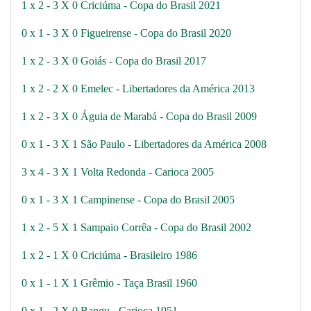
1 x 2
-
3 X 0 Criciúma
- Copa do Brasil 2021
0 x 1
-
3 X 0 Figueirense
- Copa do Brasil 2020
1 x 2
-
3 X 0 Goiás
- Copa do Brasil 2017
1 x 2
-
2 X 0 Emelec
- Libertadores da América 2013
1 x 2
-
3 X 0 Águia de Marabá
- Copa do Brasil 2009
0 x 1
-
3 X 1 São Paulo
- Libertadores da América 2008
3 x 4
-
3 X 1 Volta Redonda
- Carioca 2005
0 x 1
-
3 X 1 Campinense
- Copa do Brasil 2005
1 x 2
-
5 X 1 Sampaio Corrêa
- Copa do Brasil 2002
1 x 2
-
1 X 0 Criciúma
- Brasileiro 1986
0 x 1
-
1 X 1 Grêmio
- Taça Brasil 1960
0 x 1
-
2 X 0 Bangu
- Carioca 1951