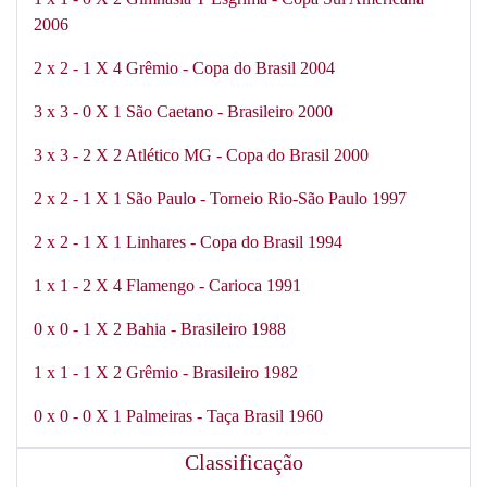
2006
2 x 2 - 1 X 4 Grêmio - Copa do Brasil 2004
3 x 3 - 0 X 1 São Caetano - Brasileiro 2000
3 x 3 - 2 X 2 Atlético MG - Copa do Brasil 2000
2 x 2 - 1 X 1 São Paulo - Torneio Rio-São Paulo 1997
2 x 2 - 1 X 1 Linhares - Copa do Brasil 1994
1 x 1 - 2 X 4 Flamengo - Carioca 1991
0 x 0 - 1 X 2 Bahia - Brasileiro 1988
1 x 1 - 1 X 2 Grêmio - Brasileiro 1982
0 x 0 - 0 X 1 Palmeiras - Taça Brasil 1960
Classificação