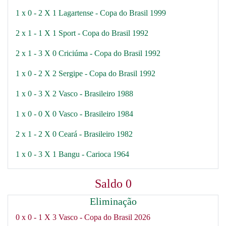
1 x 0
-
2 X 1 Lagartense
- Copa do Brasil 1999
2 x 1
-
1 X 1 Sport
- Copa do Brasil 1992
2 x 1
-
3 X 0 Criciúma
- Copa do Brasil 1992
1 x 0
-
2 X 2 Sergipe
- Copa do Brasil 1992
1 x 0
-
3 X 2 Vasco
- Brasileiro 1988
1 x 0
-
0 X 0 Vasco
- Brasileiro 1984
2 x 1
-
2 X 0 Ceará
- Brasileiro 1982
1 x 0
-
3 X 1 Bangu
- Carioca 1964
Saldo 0
Eliminação
0 x 0 - 1 X 3 Vasco - Copa do Brasil 2026