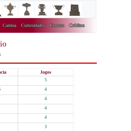
Camisa
Curiosidades
Contato
Créditos
io
s
ncia
Jogos
5
6
4
4
4
4
3