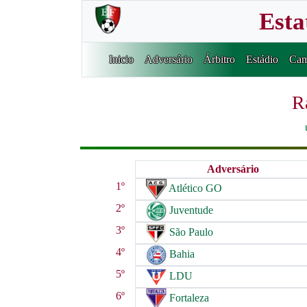
Esta
Inicio
Adversário
Árbitro
Estádio
Cam
R
Adversário
1º
Atlético GO
2º
Juventude
3º
São Paulo
4º
Bahia
5º
LDU
6º
Fortaleza