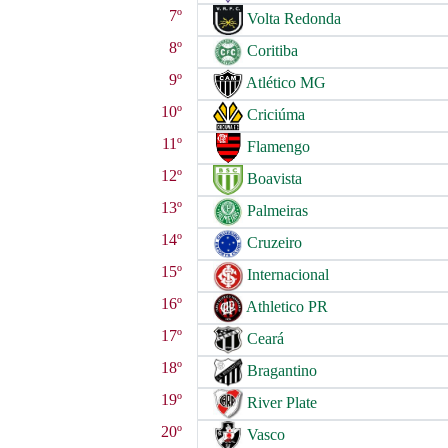
7º
Volta Redonda
8º
Coritiba
9º
Atlético MG
10º
Criciúma
11º
Flamengo
12º
Boavista
13º
Palmeiras
14º
Cruzeiro
15º
Internacional
16º
Athletico PR
17º
Ceará
18º
Bragantino
19º
River Plate
20º
Vasco