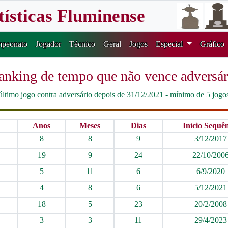
tísticas Fluminense
peonato
Jogador
Técnico
Geral
Jogos
Especial
Gráfico
anking de tempo que não vence adversár
último jogo contra adversário depois de 31/12/2021 - mínimo de 5 jogo
Anos
Meses
Dias
Início Sequê
8
8
9
3/12/2017
19
9
24
22/10/200
5
11
6
6/9/2020
4
8
6
5/12/2021
18
5
23
20/2/2008
3
3
11
29/4/2023