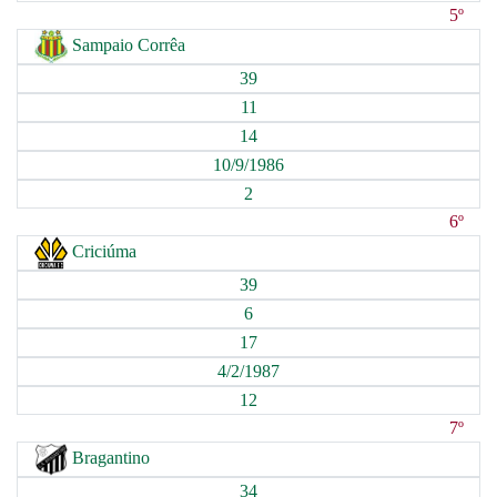
5º
Sampaio Corrêa
39
11
14
10/9/1986
2
6º
Criciúma
39
6
17
4/2/1987
12
7º
Bragantino
34