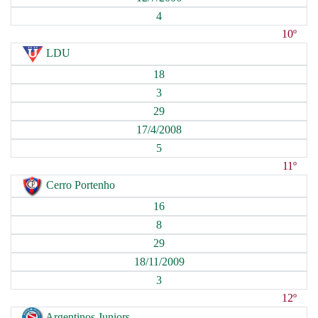
4
10º
LDU
18
3
29
17/4/2008
5
11º
Cerro Portenho
16
8
29
18/11/2009
3
12º
Argentinos Juniors