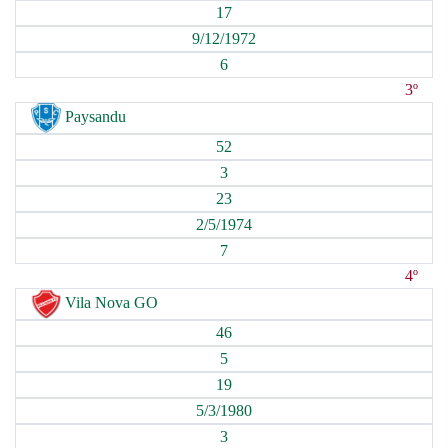
17
9/12/1972
6
3º
Paysandu
52
3
23
2/5/1974
7
4º
Vila Nova GO
46
5
19
5/3/1980
3