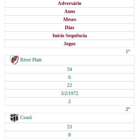
Adversário
Anos
Meses
Dias
Início Sequência
Jogos
1º
River Plate
54
6
22
3/2/1972
2
2º
Ceará
53
8