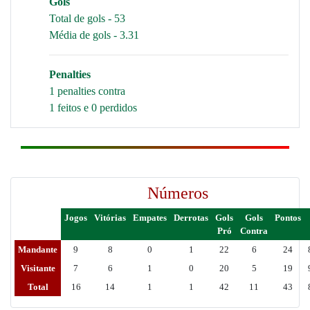
Gols
Total de gols - 53
Média de gols - 3.31
Penalties
1 penalties contra
1 feitos e 0 perdidos
Números
Jogos
Vitórias
Empates
Derrotas
Gols
Gols
Pontos
Pró
Contra
Mandante
9
8
0
1
22
6
24
Visitante
7
6
1
0
20
5
19
Total
16
14
1
1
42
11
43