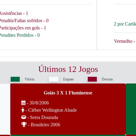
Assistências - 1
Penaltis/Faltas sofridos - 0
2 por Cart
Participações em gols - 1
Penalties Perdidos - 0
Vermelho - 
Últimos 12 Jogos
Vitória
Empate
Derrota
Goiás 3 X 1 Fluminense
- 30/8/2006
- Cléber Wellington Abade
- Serra Dourada
- Brasileiro 2006