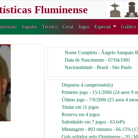
tísticas Fluminense
peonato
Jogador
Técnico
Geral
Jogos
Especial
Gráfico
Nome Completo - Ângelo Sampaio Be
Data de Nascimento - 07/04/1981
Nacionalidade - Brasil - São Paulo
Disputou 4 campeonato(s)
Primeiro jogo - 15/1/2006 (24 anos 9 m
Último jogo - 7/9/2006 (25 anos 4 mese
Titular em 11 jogos
Reserva em 4 jogos
Substituído em 7 jogos - 63.64%
Minutagem - 893 minutos - 66.15% (1
Gols sofridos pelo Fluminense - 20 / M