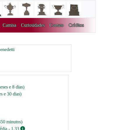
Camisa
Curiosidades
Contato
Créditos
nedetti
eses e 8 dias)
s e 30 dias)
350 minutos)
édia - 1.33