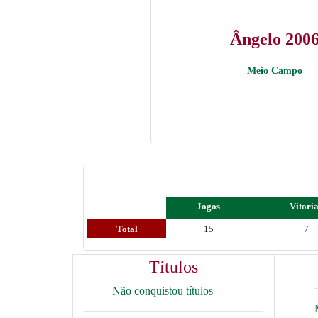
Ângelo 200
Meio Campo
Jogos
Vitori
Total
15
7
Títulos
Não conquistou títulos