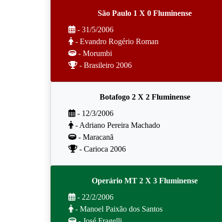
São Paulo 1 X 0 Fluminense
- 31/5/2006
- Evandro Rogério Roman
- Morumbi
- Brasileiro 2006
Botafogo 2 X 2 Fluminense
- 12/3/2006
- Adriano Pereira Machado
- Maracanã
- Carioca 2006
Operário MT 2 X 3 Fluminense
- 22/2/2006
- Manoel Paixão dos Santos
- José Fragelli