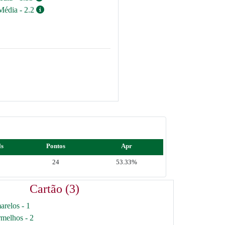
Média - 2.2
ls
Pontos
Apr
24
53.33%
Cartão (3)
arelos - 1
rmelhos - 2