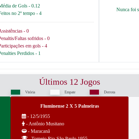
Média de Gols - 0.12
Nunca foi 
Feitos no 2º tempo - 4
Assistências - 0
Penaltis/Faltas sofridos - 0
Participações em gols - 4
Penalties Perdidos - 1
Últimos 12 Jogos
Vitória
Empate
Derrota
Fluminense 2 X 5 Palmeiras
- 12/5/1955
- Antônio Musitano
- Maracanã
- Torneio Rio-São Paulo 1955