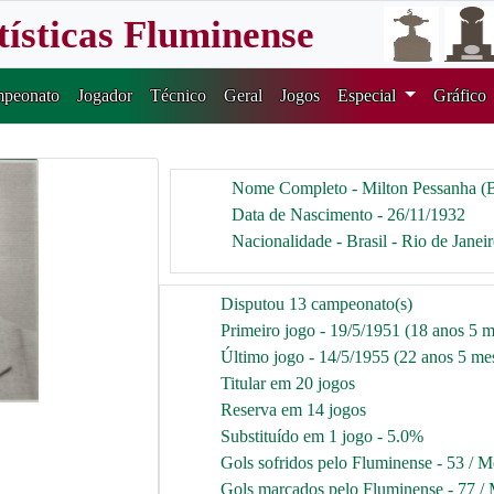
tísticas Fluminense
peonato
Jogador
Técnico
Geral
Jogos
Especial
Gráfico
Nome Completo - Milton Pessanha (
Data de Nascimento - 26/11/1932
Nacionalidade - Brasil - Rio de Janei
Disputou 13 campeonato(s)
Primeiro jogo - 19/5/1951 (18 anos 5 m
Último jogo - 14/5/1955 (22 anos 5 mes
Titular em 20 jogos
Reserva em 14 jogos
Substituído em 1 jogo - 5.0%
Gols sofridos pelo Fluminense - 53 / M
Gols marcados pelo Fluminense - 77 / 