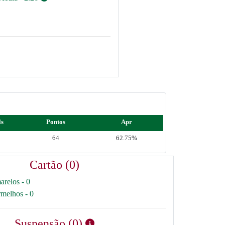
ls
Pontos
Apr
64
62.75%
Cartão (0)
arelos - 0
rmelhos - 0
Suspensão (0)