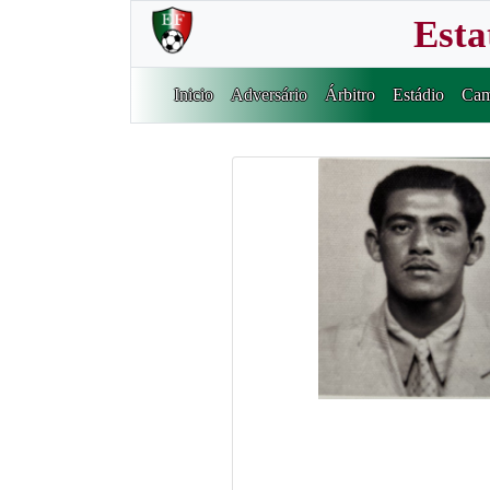
Esta
Inicio
Adversário
Árbitro
Estádio
Cam