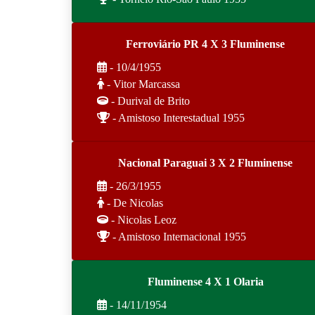
Ferroviário PR 4 X 3 Fluminense
- 10/4/1955
- Vitor Marcassa
- Durival de Brito
- Amistoso Interestadual 1955
Nacional Paraguai 3 X 2 Fluminense
- 26/3/1955
- De Nicolas
- Nicolas Leoz
- Amistoso Internacional 1955
Fluminense 4 X 1 Olaria
- 14/11/1954