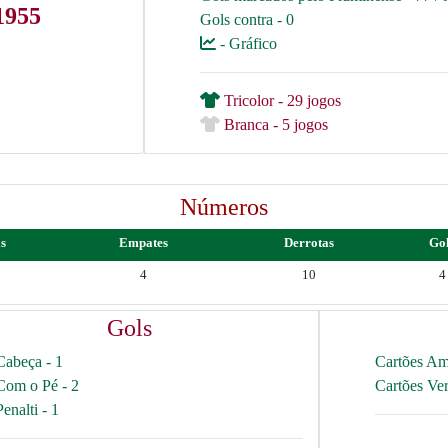
1955
Gols contra - 0
- Gráfico
Tricolor - 29 jogos
Branca - 5 jogos
Números
as
Empates
Derrotas
Go
4
10
4
Gols
Cabeça - 1
Cartões Am
Com o Pé - 2
Cartões Ve
Penalti - 1