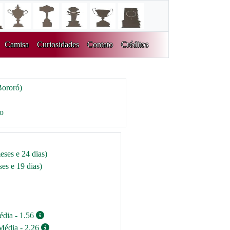
Camisa
Curiosidades
Contato
Créditos
Bororó)
ro
eses e 24 dias)
es e 19 dias)
édia - 1.56
Média - 2.26