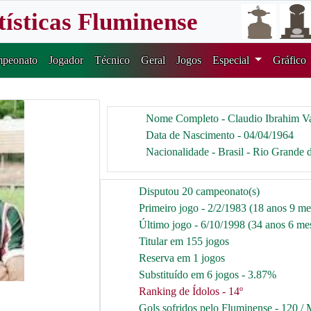
tísticas Fluminense
peonato
Jogador
Técnico
Geral
Jogos
Especial
Gráfico
Nome Completo - Claudio Ibrahim V
Data de Nascimento - 04/04/1964
Nacionalidade - Brasil - Rio Grande 
Disputou 20 campeonato(s)
Primeiro jogo - 2/2/1983 (18 anos 9 me
Último jogo - 6/10/1998 (34 anos 6 mes
Titular em 155 jogos
Reserva em 1 jogos
Substituído em 6 jogos - 3.87%
Ranking de Ídolos - 14º
Gols sofridos pelo Fluminense - 120 / 