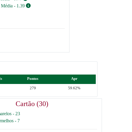
/ Média - 1.39
ls
Pontos
Apr
2
279
59.62%
Cartão (30)
arelos - 23
rmelhos - 7