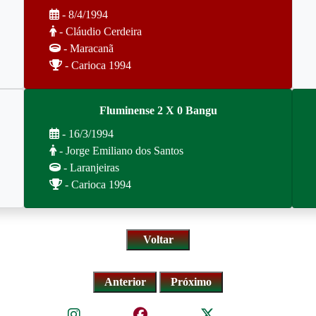
- 8/4/1994
- Cláudio Cerdeira
- Maracanã
- Carioca 1994
Fluminense 2 X 0 Bangu
- 16/3/1994
- Jorge Emiliano dos Santos
- Laranjeiras
- Carioca 1994