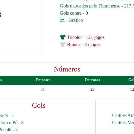
Gols marcados pelo Fluminense - 217 
Gols contra - 0
8
- Gráfico
Tricolor - 121 jogos
Branca - 35 jogos
Números
as
Empates
Derrotas
Go
51
29
1
Gols
Falta - 1
Cartões Am
Com o Pé - 8
Cartões Ve
Penalti - 3