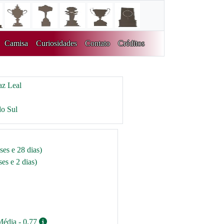
Camisa
Curiosidades
Contato
Créditos
az Leal
do Sul
ses e 28 dias)
es e 2 dias)
Média - 0.77