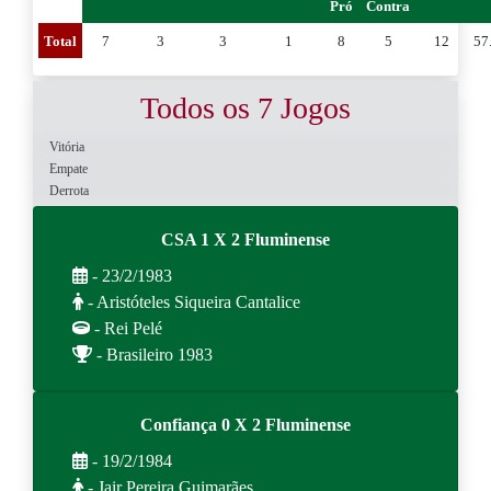
Pró
Contra
Total
7
3
3
1
8
5
12
57
Todos os 7 Jogos
Vitória
Empate
Derrota
CSA 1 X 2 Fluminense
- 23/2/1983
- Aristóteles Siqueira Cantalice
- Rei Pelé
- Brasileiro 1983
Confiança 0 X 2 Fluminense
- 19/2/1984
- Jair Pereira Guimarães