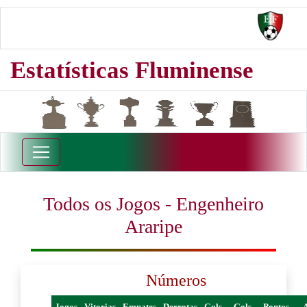
Estatísticas Fluminense
Todos os Jogos - Engenheiro
Araripe
Números
Jogos
Vitorias
Empates
Derrotas
Gols
Gols
Pontos