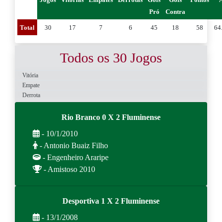
Pró
Contra
Total
30
17
7
6
45
18
58
64
Todos os 30 Jogos
Vitória
Empate
Derrota
Rio Branco 0 X 2 Fluminense
- 10/1/2010
- Antonio Buaiz Filho
- Engenheiro Araripe
- Amistoso 2010
Desportiva 1 X 2 Fluminense
- 13/1/2008