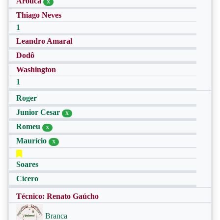
Arouca
X
Thiago Neves
1
Leandro Amaral
Dodô
Washington
1
Roger
Junior Cesar
X
Romeu
X
Maurício
X
Soares
Cícero
Técnico: Renato Gaúcho
Branca