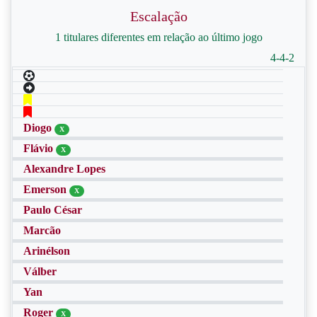
Escalação
1 titulares diferentes em relação ao último jogo
4-4-2
Diogo
X
Flávio
X
Alexandre Lopes
Emerson
X
Paulo César
Marcão
Arinélson
Válber
Yan
Roger
X