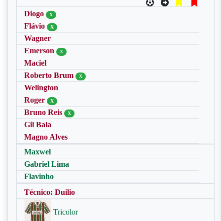
Diogo
X
Flávio
X
Wagner
Emerson
X
Maciel
Roberto Brum
X
Welington
Roger
X
Bruno Reis
X
Gil Bala
Magno Alves
Maxwel
Gabriel Lima
Flavinho
Técnico: Duilio
Tricolor