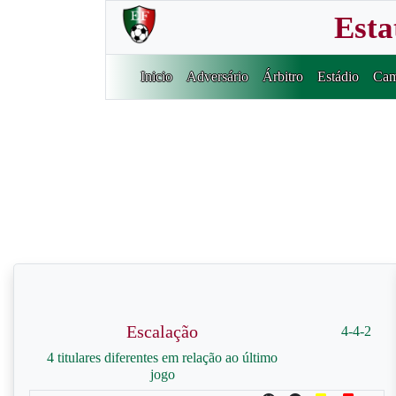
Esta
Inicio
Adversário
Árbitro
Estádio
Cam
Escalação
4-4-2
4 titulares diferentes em relação ao último
jogo