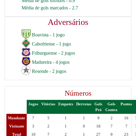
Média de gols sofridos - 0.9
Média de gols marcados - 2.7
Adversários
Boavista - 1 jogo
Cabofriense - 1 jogo
Friburguense - 2 jogos
Madureira - 4 jogos
Resende - 2 jogos
Números
Jogos
Vitórias
Empates
Derrotas
Gols
Gols
Pontos
Pró
Contra
Mandante
7
5
1
1
9
2
16
Visitante
3
2
1
0
18
7
7
Total
10
7
2
1
27
9
23