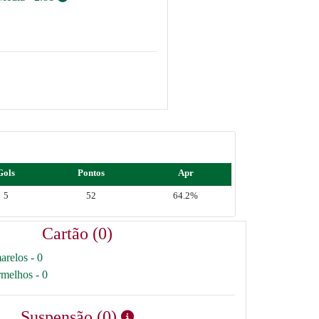
Gols
Pontos
Apr
5
52
64.2%
Cartão (0)
arelos - 0
rmelhos - 0
Suspensão (0)