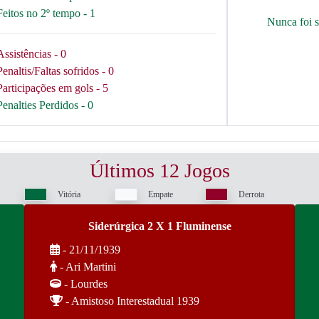
Feitos no 2º tempo - 1
Nunca foi 
Assistências - 0
Penaltis/Faltas sofridos - 0
Participações em gols - 5
Penalties Perdidos - 0
Últimos 12 Jogos
Vitória
Empate
Derrota
Siderúrgica 2 X 1 Fluminense
- 21/11/1939
- Ari Martini
- Lourdes
- Amistoso Interestadual 1939