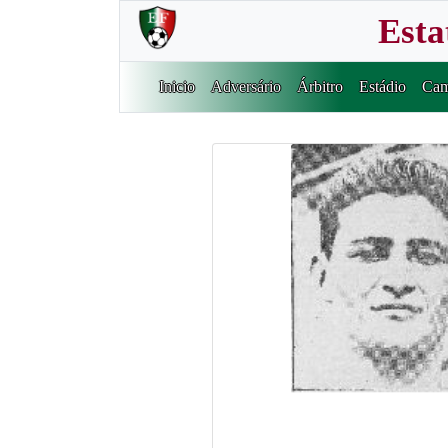
Esta
Inicio
Adversário
Árbitro
Estádio
Cam