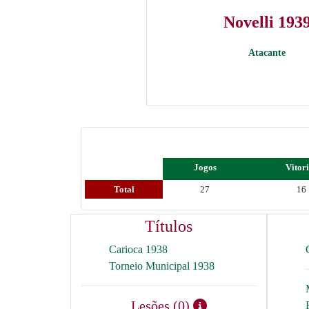
Novelli 193
Atacante
Jogos
Vitor
Total
27
16
Títulos
Carioca 1938
Torneio Municipal 1938
Lesões (0)