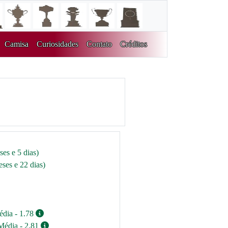
Camisa
Curiosidades
Contato
Créditos
es e 5 dias)
ses e 22 dias)
édia - 1.78
Média - 2.81