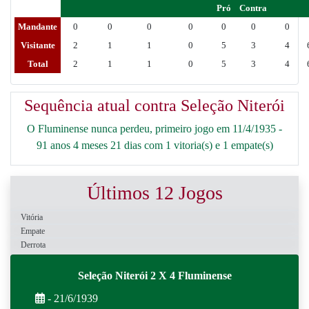
Pró
Contra
Mandante
0
0
0
0
0
0
0
Visitante
2
1
1
0
5
3
4
Total
2
1
1
0
5
3
4
Sequência atual contra Seleção Niterói
O Fluminense nunca perdeu, primeiro jogo em 11/4/1935 -
91 anos 4 meses 21 dias com 1 vitoria(s) e 1 empate(s)
Últimos 12 Jogos
Vitória
Empate
Derrota
Seleção Niterói 2 X 4 Fluminense
- 21/6/1939