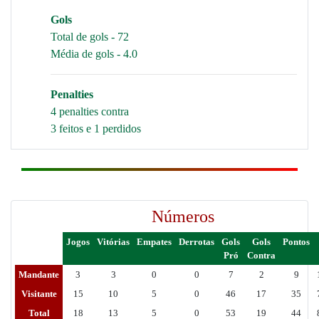
Gols
Total de gols - 72
Média de gols - 4.0
Penalties
4 penalties contra
3 feitos e 1 perdidos
Números
Jogos
Vitórias
Empates
Derrotas
Gols
Gols
Pontos
Pró
Contra
Mandante
3
3
0
0
7
2
9
Visitante
15
10
5
0
46
17
35
Total
18
13
5
0
53
19
44