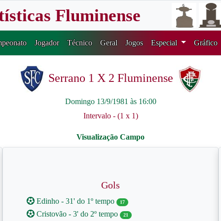
tísticas Fluminense
peonato
Jogador
Técnico
Geral
Jogos
Especial
Gráfico
Serrano 1 X 2 Fluminense
Domingo 13/9/1981 às 16:00
Intervalo - (1 x 1)
Gols
Edinho - 31' do 1º tempo
17
Cristovão - 3' do 2º tempo
21