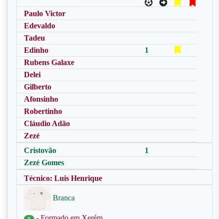
Paulo Victor
Edevaldo
Tadeu
Edinho
1
Rubens Galaxe
Delei
Gilberto
Afonsinho
Robertinho
Cláudio Adão
Zezé
Cristovão
1
Zezé Gomes
Técnico: Luis Henrique
Branca
- Formado em Xerém
X