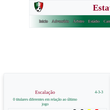
Esta
Inicio
Adversário
Árbitro
Estádio
Cam
Escalação
4-3-3
0 titulares diferentes em relação ao último
jogo