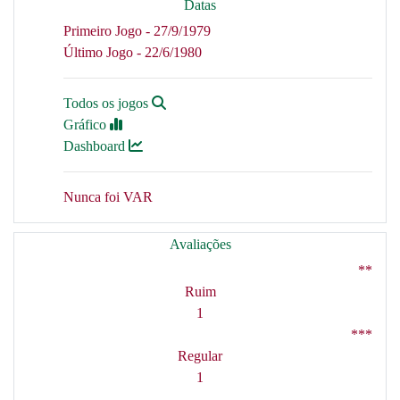
Datas
Primeiro Jogo - 27/9/1979
Último Jogo - 22/6/1980
Todos os jogos
Gráfico
Dashboard
Nunca foi VAR
Avaliações
**
Ruim
1
***
Regular
1