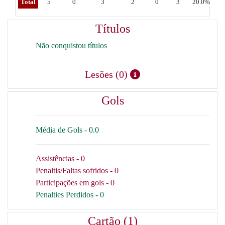
Total
5
0
3
2
0
3
20.0%
Títulos
Não conquistou títulos
Lesões (0)
Gols
Média de Gols - 0.0
Assistências - 0
Penaltis/Faltas sofridos - 0
Participações em gols - 0
Penalties Perdidos - 0
Cartão (1)