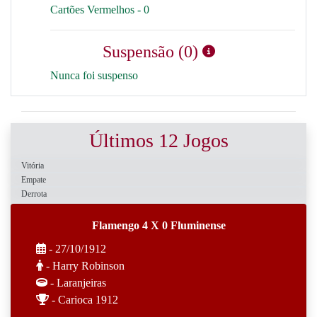
Cartões Vermelhos - 0
Suspensão (0)
Nunca foi suspenso
Últimos 12 Jogos
Vitória
Empate
Derrota
Flamengo 4 X 0 Fluminense
- 27/10/1912
- Harry Robinson
- Laranjeiras
- Carioca 1912