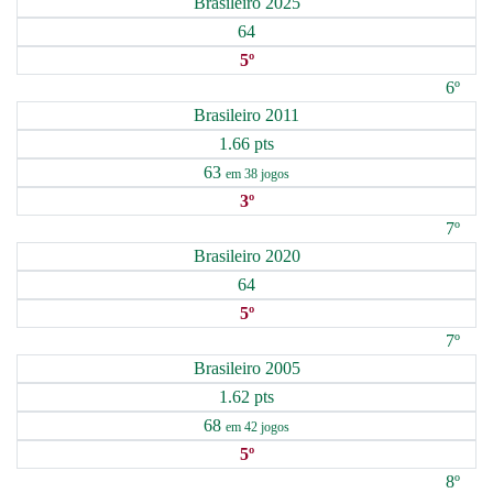
Brasileiro 2025
64
5º
6º
Brasileiro 2011
1.66 pts
63
em 38 jogos
3º
7º
Brasileiro 2020
64
5º
7º
Brasileiro 2005
1.62 pts
68
em 42 jogos
5º
8º