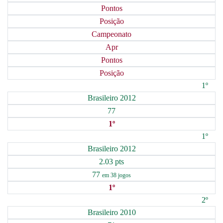
Pontos
Posição
Campeonato
Apr
Pontos
Posição
1º
Brasileiro 2012
77
1º
1º
Brasileiro 2012
2.03 pts
77
em 38 jogos
1º
2º
Brasileiro 2010