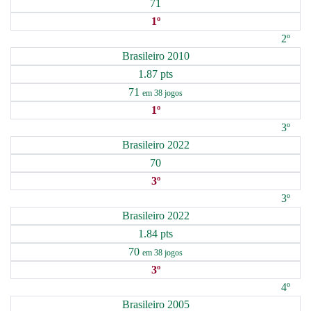
71
1º
2º
Brasileiro 2010
1.87 pts
71
em 38 jogos
1º
3º
Brasileiro 2022
70
3º
3º
Brasileiro 2022
1.84 pts
70
em 38 jogos
3º
4º
Brasileiro 2005