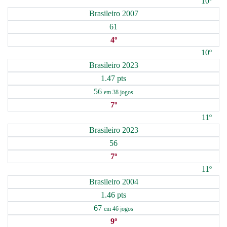
10º
Brasileiro 2007
61
4º
10º
Brasileiro 2023
1.47 pts
56
em 38 jogos
7º
11º
Brasileiro 2023
56
7º
11º
Brasileiro 2004
1.46 pts
67
em 46 jogos
9º