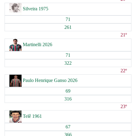
Silveira 1975
71
261
21º
Martinelli 2026
71
322
22º
Paulo Henrique Ganso 2026
69
316
23º
Telê 1961
67
366