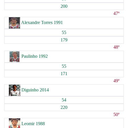
200
47º
Alexandre Torres 1991
55
179
48º
Paulinho 1992
55
171
49º
Diguinho 2014
54
220
50º
Leomir 1988