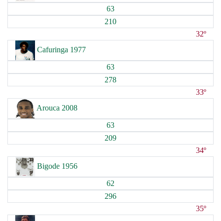
63
210
32º
Cafuringa 1977
63
278
33º
Arouca 2008
63
209
34º
Bigode 1956
62
296
35º