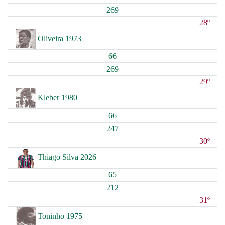
269
28º
Oliveira 1973
66
269
29º
Kleber 1980
66
247
30º
Thiago Silva 2026
65
212
31º
Toninho 1975