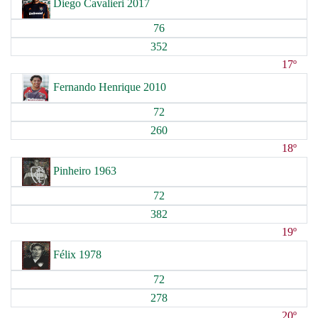
Diego Cavalieri 2017
76
352
17º
Fernando Henrique 2010
72
260
18º
Pinheiro 1963
72
382
19º
Félix 1978
72
278
20º