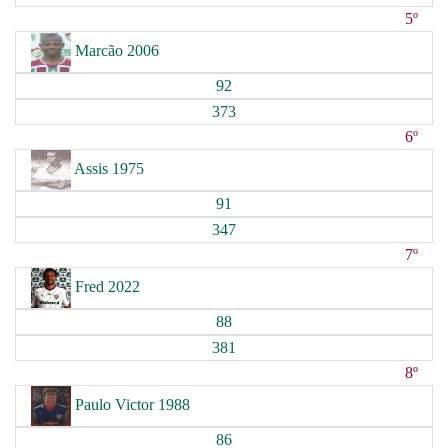
5º
Marcão 2006
92
373
6º
Assis 1975
91
347
7º
Fred 2022
88
381
8º
Paulo Victor 1988
86