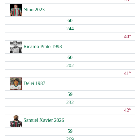
Nino 2023
60
244
40º
Ricardo Pinto 1993
60
202
41º
Delei 1987
59
232
42º
Samuel Xavier 2026
59
269