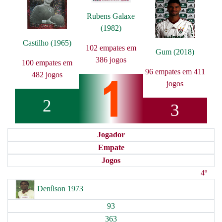
Rubens Galaxe
(1982)
Castilho (1965)
102 empates em
Gum (2018)
386 jogos
100 empates em
96 empates em 411
482 jogos
jogos
2
3
Jogador
Empate
Jogos
4º
Denílson 1973
93
363