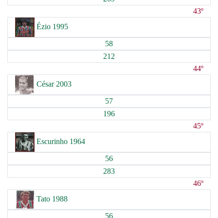
43º
Ézio 1995
58
212
44º
César 2003
57
196
45º
Escurinho 1964
56
283
46º
Tato 1988
56