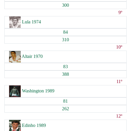
300
9º
Lula 1974
84
310
10º
Altair 1970
83
388
11º
Washington 1989
81
262
12º
Edinho 1989