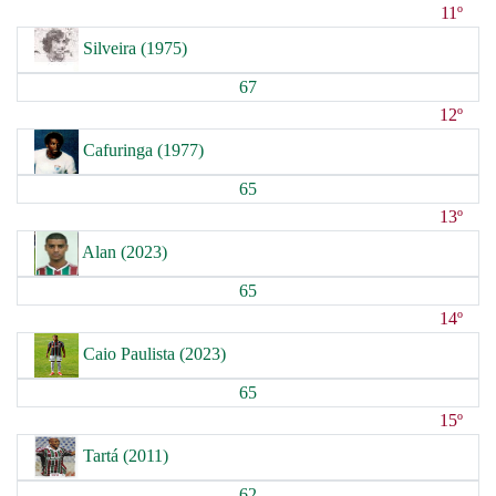
11º
Silveira (1975)
67
12º
Cafuringa (1977)
65
13º
Alan (2023)
65
14º
Caio Paulista (2023)
65
15º
Tartá (2011)
62