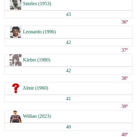
Simões (1953)
43
36º
Leonardo (1996)
42
37º
Kleber (1980)
42
38º
Almir (1960)
41
39º
Willian (2023)
40
40º