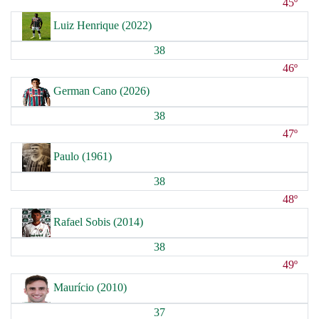
45º
Luiz Henrique (2022)
38
46º
German Cano (2026)
38
47º
Paulo (1961)
38
48º
Rafael Sobis (2014)
38
49º
Maurício (2010)
37