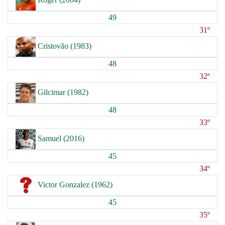
49
31º
Cristovão (1983)
48
32º
Gilcimar (1982)
48
33º
Samuel (2016)
45
34º
Victor Gonzalez (1962)
45
35º