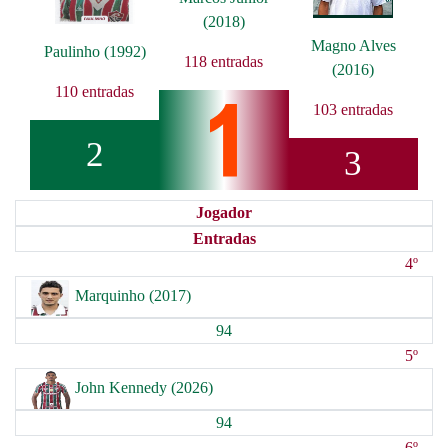
(2018)
Magno Alves
Paulinho (1992)
118 entradas
(2016)
110 entradas
103 entradas
2
3
Jogador
Entradas
4º
Marquinho (2017)
94
5º
John Kennedy (2026)
94
6º