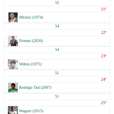
55
21º
Mickey (1974)
54
22º
Nonato (2026)
54
23º
Wilton (1975)
51
24º
Rodrigo Tiuí (2007)
51
25º
Wagner (2015)