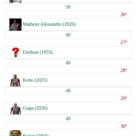
50
26º
Matheus Alessandro (2020)
49
27º
Emilson (1955)
49
28º
Keno (2025)
49
29º
Guga (2026)
49
30º
Roger (2004)