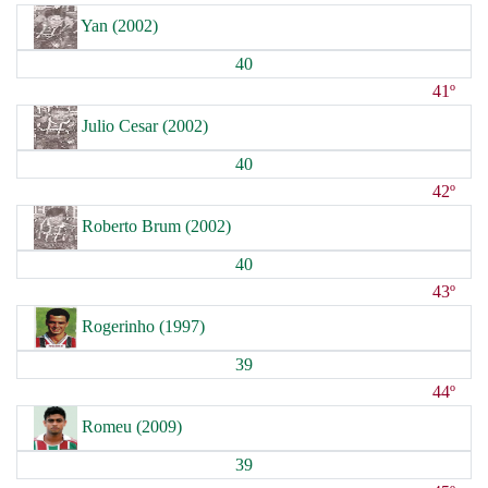
Yan (2002)
40
41º
Julio Cesar (2002)
40
42º
Roberto Brum (2002)
40
43º
Rogerinho (1997)
39
44º
Romeu (2009)
39