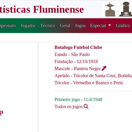
tísticas Fluminense
peonato
Jogador
Técnico
Geral
Jogos
Especial
Gráfico
Botafogo Futebol Clube
Estado - São Paulo
Fundação - 12/10/1918
Mascote - Pantera Negra
Apelido - Tricolor de Santa Cruz, Botinh
Tricolor - Vermelho e Branco e Preto
Primeiro jogo - 11/4/1948
Todos os jogos
P