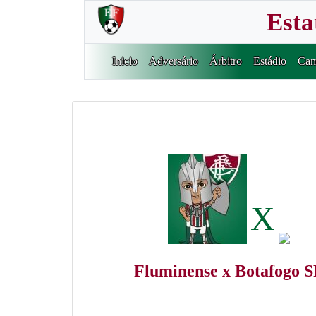
Esta
Inicio
Adversário
Árbitro
Estádio
Cam
X
Fluminense x Botafogo S