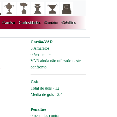
Camisa
Curiosidades
Contato
Créditos
Cartão/VAR
3 Amarelos
0 Vermelhos
VAR ainda não utilizado neste
a
confronto
Gols
Total de gols - 12
Média de gols - 2.4
Penalties
0 penalties contra