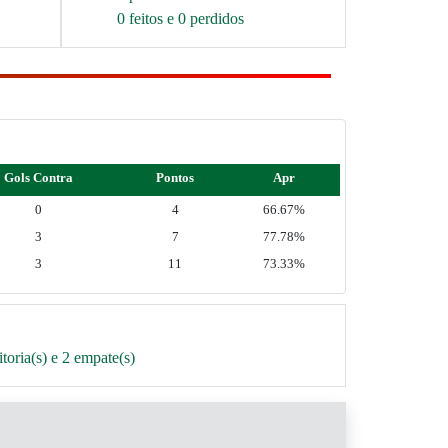
0 feitos e 0 perdidos
Gols Contra
Pontos
Apr
0
4
66.67%
3
7
77.78%
3
11
73.33%
oria(s) e 2 empate(s)