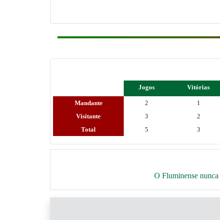
Jogos
Vitórias
Mandante
2
1
Visitante
3
2
Total
5
3
O Fluminense nunca p