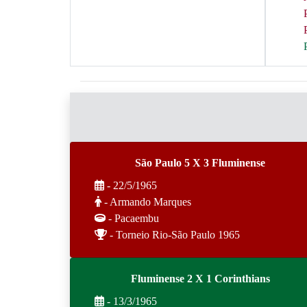
São Paulo 5 X 3 Fluminense
- 22/5/1965
- Armando Marques
- Pacaembu
- Torneio Rio-São Paulo 1965
Fluminense 2 X 1 Corinthians
- 13/3/1965