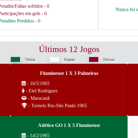
Penaltis/Faltas sofridos - 0
Nunca foi 
Participações em gols - 0
Penalties Perdidos - 0
Últimos 12 Jogos
Vitória
Empate
Derrota
Fluminense 1 X 3 Palmeiras
- 16/5/1965
- Etel Rodrigues
- Maracanã
- Torneio Rio-São Paulo 1965
Atlético GO 1 X 5 Fluminense
- 14/2/1965