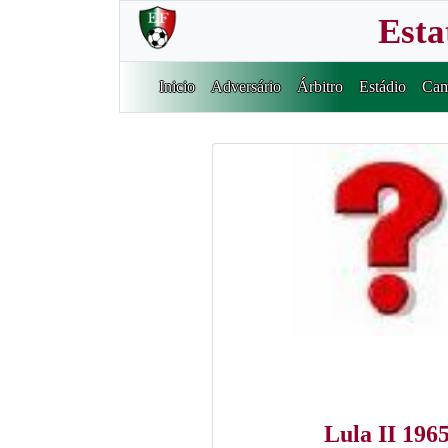
Esta
Inicio
Adversário
Árbitro
Estádio
Cam
Lula II 196