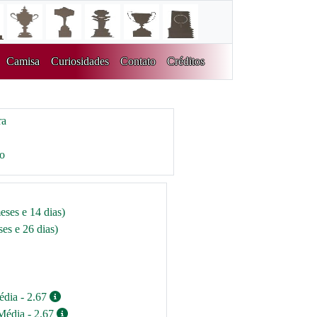
Camisa
Curiosidades
Contato
Créditos
ra
ro
eses e 14 dias)
es e 26 dias)
édia - 2.67
Média - 2.67