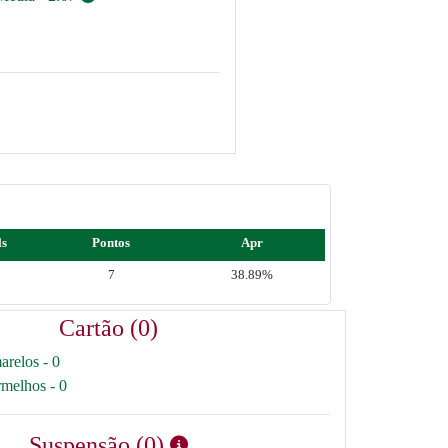
ls
Pontos
Apr
7
38.89%
Cartão (0)
arelos - 0
rmelhos - 0
Suspensão (0)