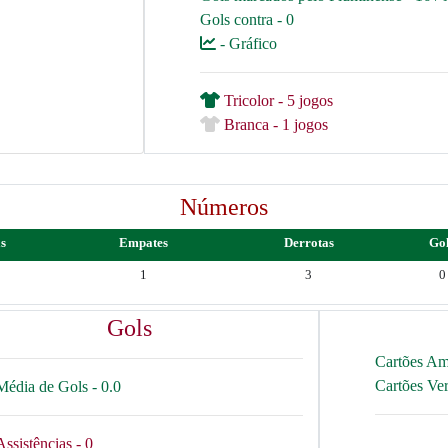
Gols contra - 0
- Gráfico
Tricolor - 5 jogos
Branca - 1 jogos
Números
as
Empates
Derrotas
Go
1
3
0
Gols
Cartões Am
Cartões Ve
Média de Gols - 0.0
Assistências - 0